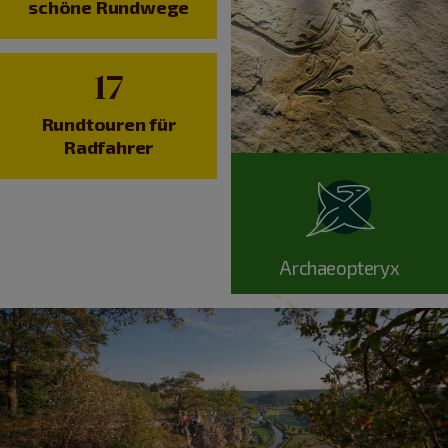
schöne Rundwege
17
Rundtouren für
Radfahrer
Archaeopteryx