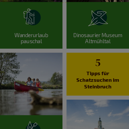
Wanderurlaub
Dinosaurier Museum
pauschal
Altmühltal
5
Tipps für
Schatzsuchen im
Steinbruch