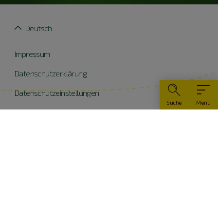
Deutsch
Impressum
Datenschutzerklärung
Datenschutzeinstellungen
Suche
Menü
Widerruf erklären
Barrierefreiheit
© Naturpark Altmühltal 2026
Teile dieser Website wurden mit Mitteln der EU
kofinanziert