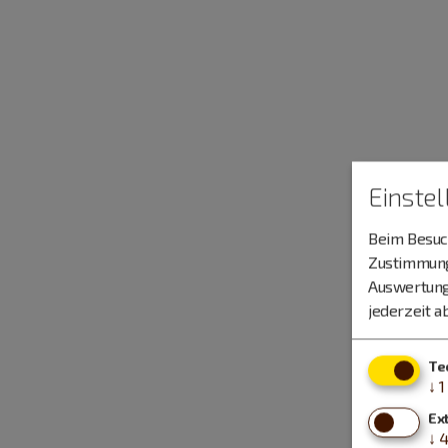
Einste
Beim Besuch
Zustimmung 
Auswertung
jederzeit a
Te
↓
1
Ex
↓