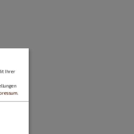
it Ihrer
ellungen
pressum
.