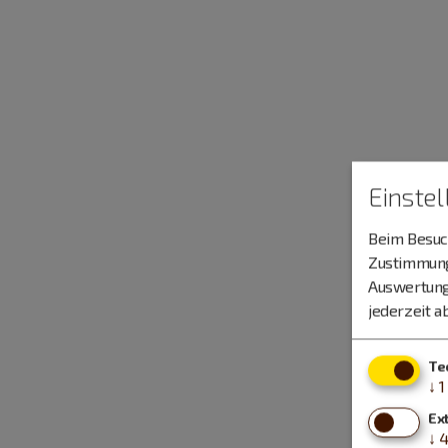
Einste
Beim Besuch
Zustimmung 
Auswertung
jederzeit a
Te
↓
1
Ex
↓