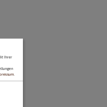
it Ihrer
ellungen
pressum
.