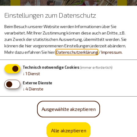
Einstellungen zum Datenschutz
Beim Besuch unserer Website werden Informationen über Sie
verarbeitet. Mit Ihrer Zustimmung können diese auch an Dritte, z.B.
zum Zweck der statistischen Auswertung, übermittelt werden. Sie
können die hier vorgenommenen Einstellungen jederzeit abändern.
Mehr dazu erfahren Sie hier:
Datenschutzerklärung
/
Impressum
.
Technisch notwendige Cookies
(immer erforderlich)
↓
1
Dienst
Externe Dienste
↓
4
Dienste
Veranstaltungen
Ausgewählte akzeptieren
Alle akzeptieren