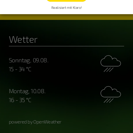
Realisiert mit Klaro!
Wetter
Sonntag, 09.08.
15 - 34 °C
Montag, 10.08.
16 - 35 °C
powered by OpenWeather