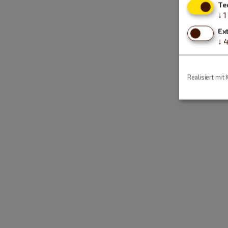
Te
↓
1
Ex
↓
Realisiert mit 