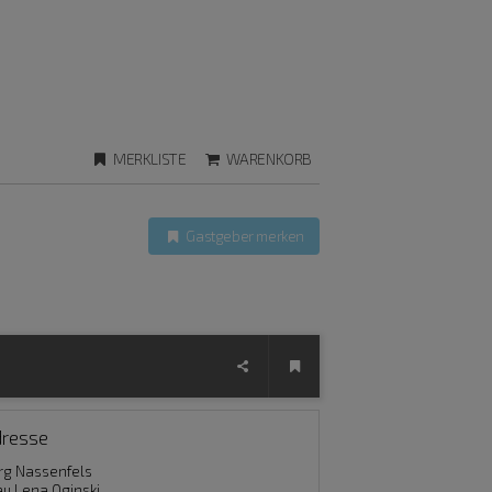
MERKLISTE
WARENKORB
Gastgeber merken
dresse
rg Nassenfels
au Lena Oginski