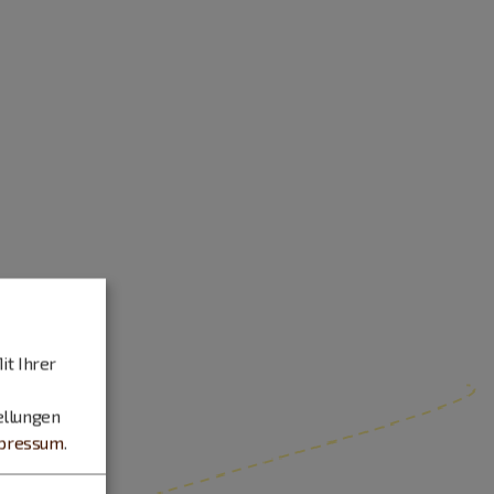
it Ihrer
ellungen
pressum
.