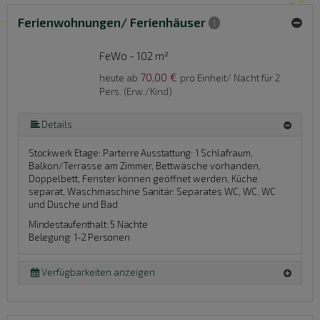
Ferienwohnungen/ Ferienhäuser
1
FeWo - 102 m²
70,00 €
heute ab
pro Einheit/ Nacht für 2
Pers. (Erw./Kind)
Details
Stockwerk Etage:
Parterre
Ausstattung:
1 Schlafraum,
Balkon/Terrasse am Zimmer, Bettwäsche vorhanden,
Doppelbett, Fenster können geöffnet werden, Küche
separat, Waschmaschine
Sanitär:
Separates WC, WC, WC
und Dusche und Bad
Mindestaufenthalt: 5 Nächte
Belegung: 1-2 Personen
Verfügbarkeiten anzeigen