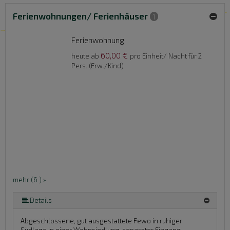
Ferienwohnungen/ Ferienhäuser
1
Ferienwohnung
60,00 €
heute ab
pro Einheit/ Nacht für 2
Pers. (Erw./Kind)
mehr (6 ) »
mehr (6 ) »
mehr (6 ) »
Details
Abgeschlossene, gut ausgestattete Fewo in ruhiger
Südlage in einer Wohnsiedlung, separater Eingang,