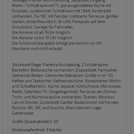
Wohn-/Schlafraum mit TV, gut ausgestattete Küche mit
Essplatz, zusätzlicher Schlafraum mit 1 Bett, Kinderbett
vorhanden. Du/WC mit Fenster, möblierte Terrasse, großer
Garten, kinderfreundlich, W-LAN, Parkplatz auf dem
Grundstück, Garage für Fahrräder.
Die Anreise ist ab 15Uhr möglich.
Die Abreise ist bis 10 Uhr möglich.
Die Schlüsselübergabe erfolgt persönlich vor Ort
Haustiere sind nicht erlaubt.
Stockwerk Etage:
Parterre
Ausstattung:
2 Schlafräume,
Backofen, Bettwäsche vorhanden, Doppelbett, Fernseher,
Getrennte Betten, Getrennte Matratzen, Größe in m²: 50,
Kaffee und Teekocher, Kaffeemaschine, Kombinierter Wohn-
und Schlafbereich., Küche separat, Kühlschrank, Mikrowelle,
Radio, Satelliten TV, Sitzgelegenheit, Terrasse am Zimmer,
Tisch- und Küchenwäsche vorhanden, Toaster, Wireless
Lan im Zimmer, Zustellbett
Sanitär:
Badezimmer mit Fenster,
Dusche, WC, WC und Dusche, Waschbecken
Lage:
Gartenseite
Größe (Quadratmeter): 50
Mindestaufenthalt: 3 Nächte