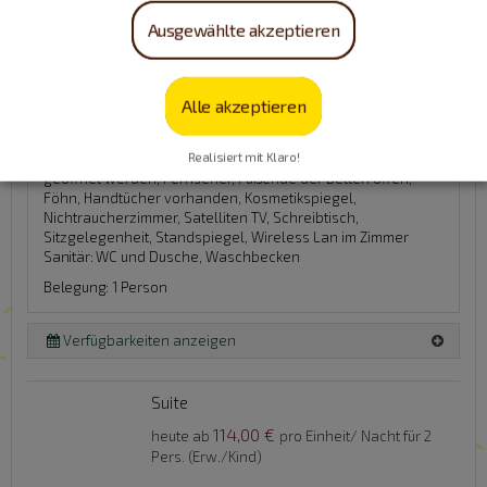
Ausgewählte akzeptieren
Details
Haustiere sind nicht erlaubt.
Alle akzeptieren
Realisiert mit Klaro!
Ausstattung:
Balkon/Terrasse am Zimmer, Fenster können
geöffnet werden, Fernseher, Fußende der Betten offen,
Föhn, Handtücher vorhanden, Kosmetikspiegel,
Nichtraucherzimmer, Satelliten TV, Schreibtisch,
Sitzgelegenheit, Standspiegel, Wireless Lan im Zimmer
Sanitär:
WC und Dusche, Waschbecken
Belegung: 1 Person
Verfügbarkeiten anzeigen
Suite
114,00 €
heute ab
pro Einheit/ Nacht für 2
Pers. (Erw./Kind)