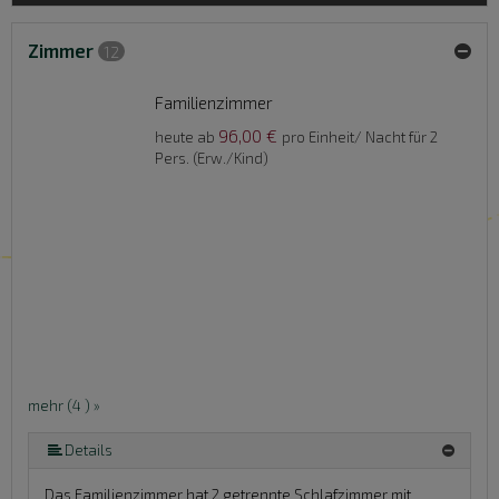
Zimmer
12
Familienzimmer
96,00 €
heute ab
pro Einheit/ Nacht für 2
Pers. (Erw./Kind)
mehr (4 ) »
Details
Das Familienzimmer hat 2 getrennte Schlafzimmer mit