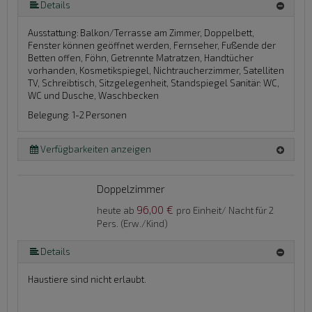
Details
Ausstattung:
Balkon/Terrasse am Zimmer, Doppelbett,
Fenster können geöffnet werden, Fernseher, Fußende der
Betten offen, Föhn, Getrennte Matratzen, Handtücher
vorhanden, Kosmetikspiegel, Nichtraucherzimmer, Satelliten
TV, Schreibtisch, Sitzgelegenheit, Standspiegel
Sanitär:
WC,
WC und Dusche, Waschbecken
Belegung: 1-2 Personen
Verfügbarkeiten anzeigen
Doppelzimmer
96,00 €
heute ab
pro Einheit/ Nacht für 2
Pers. (Erw./Kind)
Details
Haustiere sind nicht erlaubt.