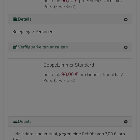
96,00 €
heute ab
pro Einheit/ Nacht für 2
Pers. (Erw./Kind)
Details
Belegung: 2 Personen
Verfügbarkeiten anzeigen
Doppelzimmer Standard
94,00 €
heute ab
pro Einheit/ Nacht für 2
Pers. (Erw./Kind)
Details
- Haustiere sind erlaubt, gegen eine Gebühr von 7,00 € pro
Tag.