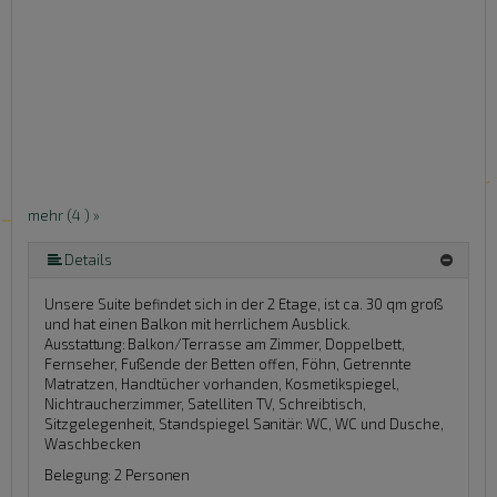
mehr (4 ) »
Details
Unsere Suite befindet sich in der 2 Etage, ist ca. 30 qm groß
und hat einen Balkon mit herrlichem Ausblick.
Ausstattung:
Balkon/Terrasse am Zimmer, Doppelbett,
Fernseher, Fußende der Betten offen, Föhn, Getrennte
Matratzen, Handtücher vorhanden, Kosmetikspiegel,
Nichtraucherzimmer, Satelliten TV, Schreibtisch,
Sitzgelegenheit, Standspiegel
Sanitär:
WC, WC und Dusche,
Waschbecken
Belegung: 2 Personen