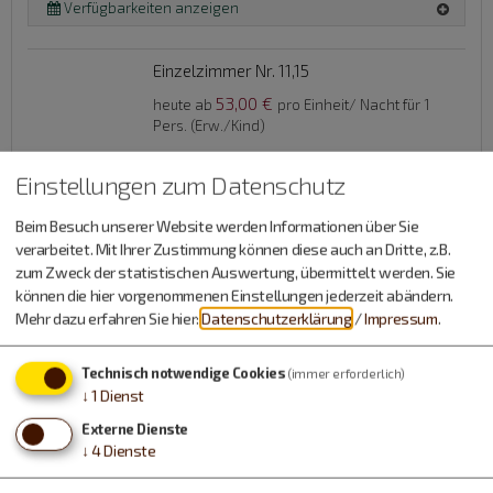
Verfügbarkeiten anzeigen
Einzelzimmer Nr. 11,15
53,00 €
heute ab
pro Einheit/ Nacht für 1
Pers. (Erw./Kind)
Details
Einstellungen zum Datenschutz
Belegung: 1 Person
Beim Besuch unserer Website werden Informationen über Sie
verarbeitet. Mit Ihrer Zustimmung können diese auch an Dritte, z.B.
Verfügbarkeiten anzeigen
zum Zweck der statistischen Auswertung, übermittelt werden. Sie
können die hier vorgenommenen Einstellungen jederzeit abändern.
Mehr dazu erfahren Sie hier:
Datenschutzerklärung
/
Impressum
.
Einzelzimmer Nr. 7
53,00 €
heute ab
pro Einheit/ Nacht für 1
Technisch notwendige Cookies
(immer erforderlich)
Pers. (Erw./Kind)
↓
1
Dienst
Externe Dienste
↓
4
Dienste