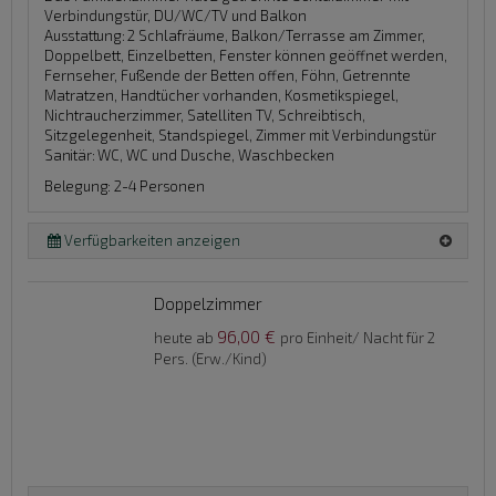
Verbindungstür, DU/WC/TV und Balkon
Ausstattung:
2 Schlafräume, Balkon/Terrasse am Zimmer,
Doppelbett, Einzelbetten, Fenster können geöffnet werden,
Fernseher, Fußende der Betten offen, Föhn, Getrennte
Matratzen, Handtücher vorhanden, Kosmetikspiegel,
Nichtraucherzimmer, Satelliten TV, Schreibtisch,
Sitzgelegenheit, Standspiegel, Zimmer mit Verbindungstür
Sanitär:
WC, WC und Dusche, Waschbecken
Belegung: 2-4 Personen
Verfügbarkeiten anzeigen
Doppelzimmer
96,00 €
heute ab
pro Einheit/ Nacht für 2
Pers. (Erw./Kind)