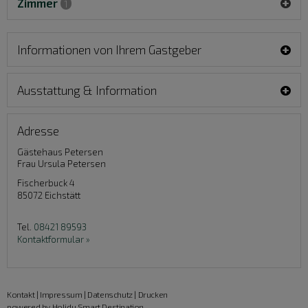
Zimmer
1
Informationen von Ihrem Gastgeber
Ausstattung & Information
Adresse
Gästehaus Petersen
Frau Ursula Petersen
Fischerbuck 4
85072
Eichstätt
Tel.
08421 89593
Kontaktformular »
Kontakt
|
Impressum
|
Datenschutz
|
Drucken
powered by Holidu Smart Destination