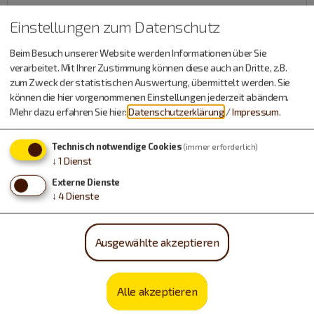
Einstellungen zum Datenschutz
Beim Besuch unserer Website werden Informationen über Sie
verarbeitet. Mit Ihrer Zustimmung können diese auch an Dritte, z.B.
zum Zweck der statistischen Auswertung, übermittelt werden. Sie
Details
können die hier vorgenommenen Einstellungen jederzeit abändern.
Mehr dazu erfahren Sie hier:
Datenschutzerklärung
/
Impressum
.
Unsere neu renovierten Einzelzimmer sind hell und
freundlich eingerichtet und strahlen mit ihren schlichten
Holzmöbeln Gemütlichkeit aus. Natürlich verfügen alle
Technisch notwendige Cookies
(immer erforderlich)
Zimmer über Dusche/WC sowie LCD-TV mit Sky-Paket und
↓
1
Dienst
Internationalen Sendern. Teilweise sind unsere Zimmer mit
einem Balkon ausgestattet
Externe Dienste
Ausstattung:
1 Schlafraum, Bettwäsche vorhanden,
↓
4
Dienste
Einzelbetten, Fenster können geöffnet werden, Fernseher,
Fußende der Betten offen, Föhn, Größe in m²: 18, Handtücher
vorhanden, Kosmetikspiegel, Nichtraucherzimmer, Pay TV,
Radio, Satelliten TV, Schreibtisch, Sitzgelegenheit,
Ausgewählte akzeptieren
Standspiegel, Wireless Lan im Zimmer
Sanitär:
WC, WC und
Dusche
Alle akzeptieren
Verfügbarkeiten anzeigen