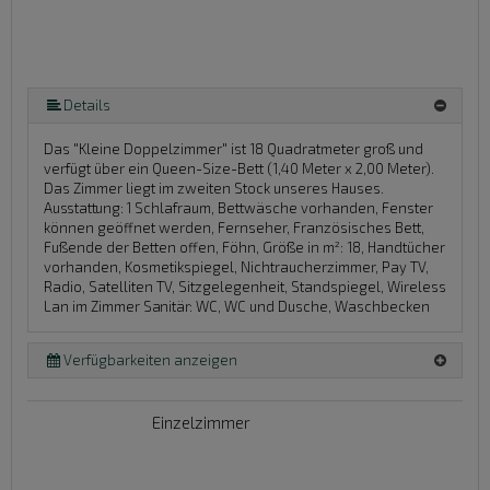
Details
Das "Kleine Doppelzimmer" ist 18 Quadratmeter groß und
verfügt über ein Queen-Size-Bett (1,40 Meter x 2,00 Meter).
Das Zimmer liegt im zweiten Stock unseres Hauses.
Ausstattung:
1 Schlafraum, Bettwäsche vorhanden, Fenster
können geöffnet werden, Fernseher, Französisches Bett,
Fußende der Betten offen, Föhn, Größe in m²: 18, Handtücher
vorhanden, Kosmetikspiegel, Nichtraucherzimmer, Pay TV,
Radio, Satelliten TV, Sitzgelegenheit, Standspiegel, Wireless
Lan im Zimmer
Sanitär:
WC, WC und Dusche, Waschbecken
Verfügbarkeiten anzeigen
Einzelzimmer