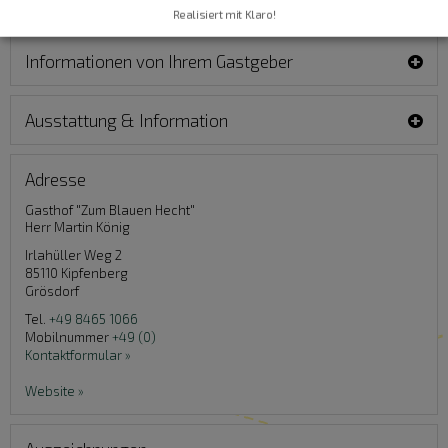
Realisiert mit Klaro!
Informationen von Ihrem Gastgeber
Ausstattung & Information
Adresse
Gasthof "Zum Blauen Hecht"
Herr Martin König
Irlahüller Weg 2
85110
Kipfenberg
Grösdorf
Tel.
+49 8465 1066
Mobilnummer
+49 (0)
Kontaktformular »
Website »