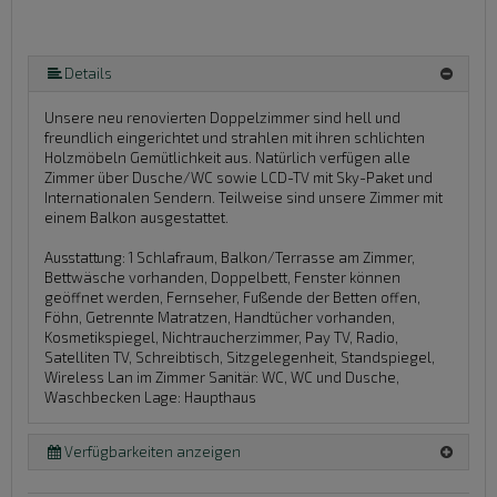
Details
Unsere neu renovierten Doppelzimmer sind hell und
freundlich eingerichtet und strahlen mit ihren schlichten
Holzmöbeln Gemütlichkeit aus. Natürlich verfügen alle
Zimmer über Dusche/WC sowie LCD-TV mit Sky-Paket und
Internationalen Sendern. Teilweise sind unsere Zimmer mit
einem Balkon ausgestattet.
Ausstattung:
1 Schlafraum, Balkon/Terrasse am Zimmer,
Bettwäsche vorhanden, Doppelbett, Fenster können
geöffnet werden, Fernseher, Fußende der Betten offen,
Föhn, Getrennte Matratzen, Handtücher vorhanden,
Kosmetikspiegel, Nichtraucherzimmer, Pay TV, Radio,
Satelliten TV, Schreibtisch, Sitzgelegenheit, Standspiegel,
Wireless Lan im Zimmer
Sanitär:
WC, WC und Dusche,
Waschbecken
Lage:
Haupthaus
Verfügbarkeiten anzeigen