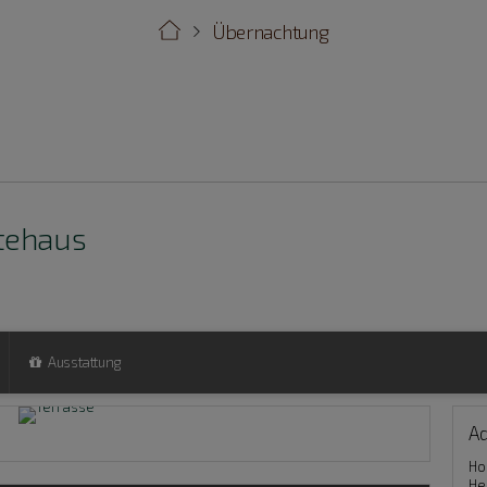
Übernachtung
tehaus
Ausstattung
A
Ho
He