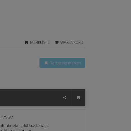
MERKLISTE
WARENKORB
Gastgeber merken
dresse
pfenErlebnisHof Gästehaus
rr Michael Forster