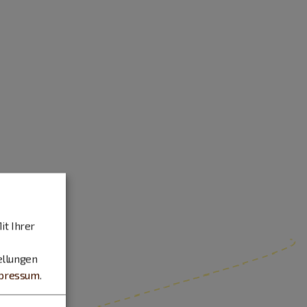
it Ihrer
ellungen
pressum
.