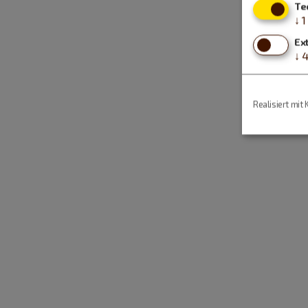
Te
↓
1
Ex
↓
Realisiert mit 