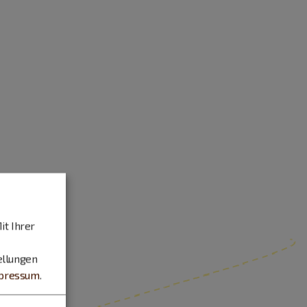
it Ihrer
ellungen
pressum
.