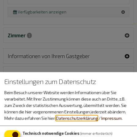
Verfügbarkeiten anzeigen
Zimmer
1
Informationen von Ihrem Gastgeber
Ausstattung & Information
Einstellungen zum Datenschutz
Adresse
Beim Besuch unserer Website werden Informationen über Sie
verarbeitet. Mit Ihrer Zustimmung können diese auch an Dritte, z.B.
Gästehaus Lehr
zum Zweck der statistischen Auswertung, übermittelt werden. Sie
Herr Jürgen Lehr
können die hier vorgenommenen Einstellungen jederzeit abändern.
Ringstraße 9
Mehr dazu erfahren Sie hier:
Datenschutzerklärung
/
Impressum
.
85125
Kinding
Enkering
Technisch notwendige Cookies
(immer erforderlich)
Tel.
08467 276