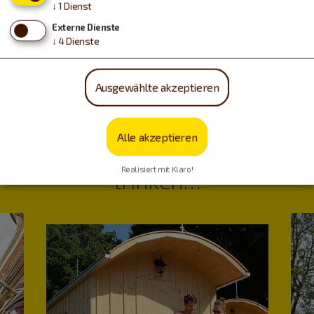
↓
1
Dienst
Kontaktformular »
Externe Dienste
Website »
↓
4
Dienste
Kontakt
|
Impressum
|
Datenschutz
|
Drucken
Ausgewählte akzeptieren
powered by Holidu Smart Destination
Alle akzeptieren
Urlaub machen, essen,
Realisiert mit Klaro!
trinken…