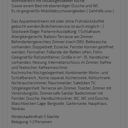
Wohnbereich mit vollausgestateter Küche.
Sowie einem Bad mit ebenerdiger Dusche und WC.
Es ist geignet für Mobilitätsschwierigkeiten ( Gehhilfe usw.)
Das Appartment kann mit oder ohne Frühstücksbuffet
gebucht werden,Brötchenservice ist auch möglich :-)
Stockwerk Etage:
Parterre
Ausstattung:
1 Schlafraum,
Allergikergerecht, Balkon/Terrasse am Zimmer,
Behindertengerechtes Zimmer (nach DIN), Bettwäsche
vorhanden, Doppelbett, Essecke, Fenster können geöffnet
werden, Fernseher, Fußende der Betten offen, Föhn,
Geeignet für Rollstuhlfahrer, Größe in m²: 35, Handtücher
vorhanden, Heizung, Internetanschluss im Zimmer, Kaffee
und Teekocher, Kaffeemaschine,
Kochnische/Kochgelegenheit, Kombinierter Wohn- und
Schlafbereich., Küche separat, Küchenzeile, Kühlschrank,
Nichtraucherzimmer, Rauchmelder, Satelliten TV,
Sitzgelegenheit, Terrasse am Zimmer, Toaster, Zimmer mit
Verbindungstür, Zimmersafe
Sanitär:
Badezimmer mit
Fenster, Dusche, Handtuchtrockner, WC, WC und Dusche,
Waschbecken
Lage:
Bergseite, Gartenseite, Haupthaus,
Neubau
Mindestaufenthalt: 5 Nächte
Belegung: 1-2 Personen