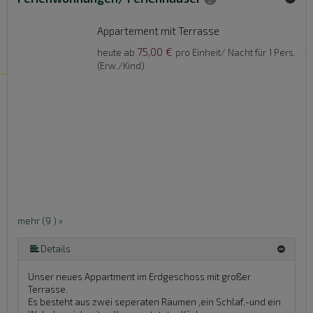
Appartement mit Terrasse
75,00 €
heute ab
pro Einheit/ Nacht für 1 Pers.
(Erw./Kind)
mehr (9 ) »
mehr (9 ) »
mehr (9 ) »
mehr (9 ) »
mehr (9 ) »
mehr (9 ) »
Details
Unser neues Appartment im Erdgeschoss mit großer
Terrasse.
Es besteht aus zwei seperaten Räumen ,ein Schlaf,-und ein