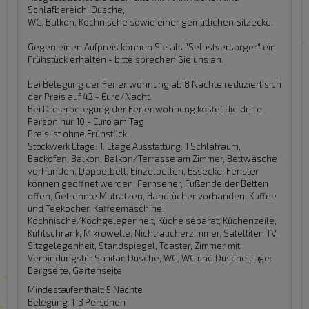
Schlafbereich, Dusche,
WC, Balkon, Kochnische sowie einer gemütlichen Sitzecke.
Gegen einen Aufpreis können Sie als "Selbstversorger" ein
Frühstück erhalten - bitte sprechen Sie uns an.
bei Belegung der Ferienwohnung ab 8 Nächte reduziert sich
der Preis auf 42,- Euro/Nacht.
Bei Dreierbelegung der Ferienwohnung kostet die dritte
Person nur 10,- Euro am Tag
Preis ist ohne Frühstück.
Stockwerk Etage:
1. Etage
Ausstattung:
1 Schlafraum,
Backofen, Balkon, Balkon/Terrasse am Zimmer, Bettwäsche
vorhanden, Doppelbett, Einzelbetten, Essecke, Fenster
können geöffnet werden, Fernseher, Fußende der Betten
offen, Getrennte Matratzen, Handtücher vorhanden, Kaffee
und Teekocher, Kaffeemaschine,
Kochnische/Kochgelegenheit, Küche separat, Küchenzeile,
Kühlschrank, Mikrowelle, Nichtraucherzimmer, Satelliten TV,
Sitzgelegenheit, Standspiegel, Toaster, Zimmer mit
Verbindungstür
Sanitär:
Dusche, WC, WC und Dusche
Lage:
Bergseite, Gartenseite
Mindestaufenthalt: 5 Nächte
Belegung: 1-3 Personen