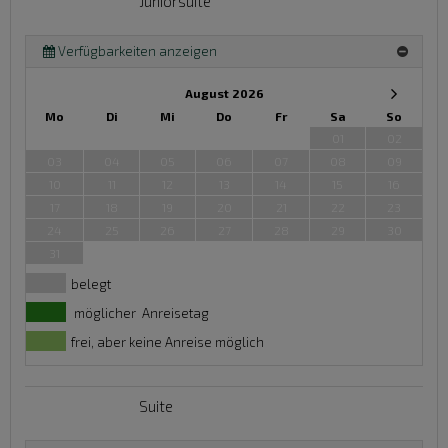
Juniorsuite
Verfügbarkeiten anzeigen
August 2026
Mo
Di
Mi
Do
Fr
Sa
So
01
02
03
04
05
06
07
08
09
10
11
12
13
14
15
16
17
18
19
20
21
22
23
24
25
26
27
28
29
30
31
belegt
möglicher Anreisetag
frei, aber keine Anreise möglich
Suite