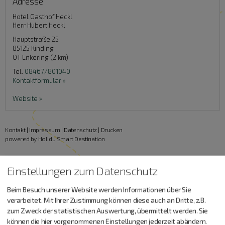
Adresse
Hotel Gasthof Heckl
Herr Hubert Heckl
Hauptstraße 25
85125
Kinding
OT Enkering (2 km)
Tel.
08467/801040
Kontaktformular »
Website »
Kontakt
|
Impressum
|
Datenschutz
|
Drucken
powered by Holidu Smart Destination
Einstellungen zum Datenschutz
Urlaub machen, essen,
Beim Besuch unserer Website werden Informationen über Sie
trinken…
verarbeitet. Mit Ihrer Zustimmung können diese auch an Dritte, z.B.
zum Zweck der statistischen Auswertung, übermittelt werden. Sie
können die hier vorgenommenen Einstellungen jederzeit abändern.