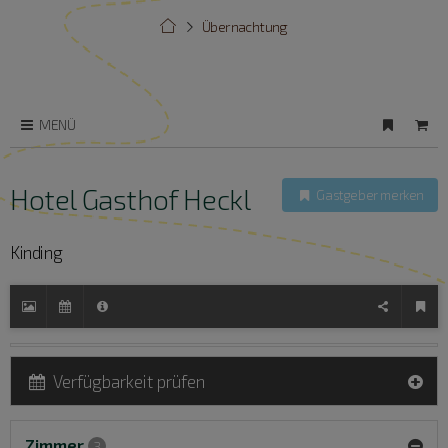
Übernachtung
MENÜ
Hotel Gasthof Heckl
Gastgeber merken
Kinding
Verfügbarkeit prüfen
Zimmer
3