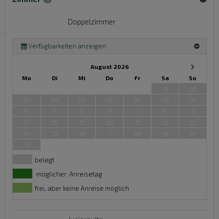
Doppelzimmer
Verfügbarkeiten anzeigen
August 2026
Mo
Di
Mi
Do
Fr
Sa
So
01
02
03
04
05
06
07
08
09
10
11
12
13
14
15
16
17
18
19
20
21
22
23
24
25
26
27
28
29
30
31
belegt
möglicher Anreisetag
frei, aber keine Anreise möglich