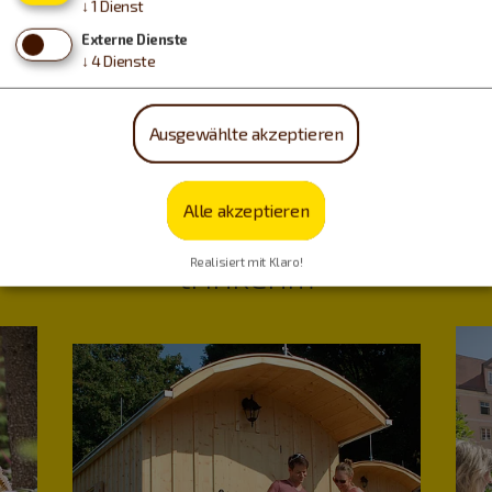
↓
1
Dienst
Externe Dienste
↓
4
Dienste
Kontakt
|
Impressum
|
Datenschutz
|
Drucken
Ausgewählte akzeptieren
powered by Holidu Smart Destination
Alle akzeptieren
Urlaub machen, essen,
trinken…
Realisiert mit Klaro!