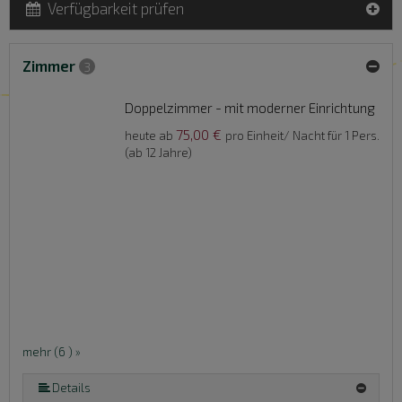
Verfügbarkeit prüfen
Zimmer
3
Doppelzimmer - mit moderner Einrichtung
75,00 €
heute ab
pro Einheit/ Nacht für 1 Pers.
(ab 12 Jahre)
mehr (6 ) »
mehr (6 ) »
mehr (6 ) »
Details