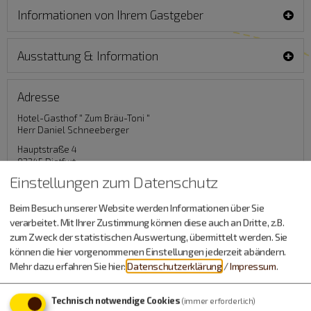
Informationen von Ihrem Gastgeber
Ausstattung & Information
Adresse
Hotel-Gasthof " Zum Bräu-Toni "
Herr Daniel Schneeberger
Hauptstraße 4
92345
Dietfurt
Einstellungen zum Datenschutz
Tel.
08464 605100
Kontaktformular »
Beim Besuch unserer Website werden Informationen über Sie
verarbeitet. Mit Ihrer Zustimmung können diese auch an Dritte, z.B.
Website »
zum Zweck der statistischen Auswertung, übermittelt werden. Sie
können die hier vorgenommenen Einstellungen jederzeit abändern.
Mehr dazu erfahren Sie hier:
Datenschutzerklärung
/
Impressum
.
Auszeichnungen
Technisch notwendige Cookies
(immer erforderlich)