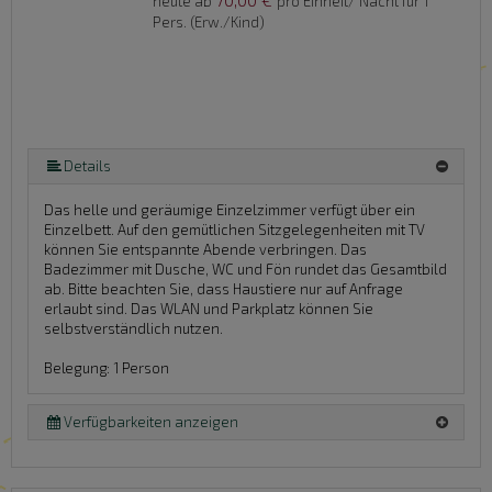
heute ab
pro Einheit/ Nacht für 1
Pers. (Erw./Kind)
Details
Das helle und geräumige Einzelzimmer verfügt über ein
Einzelbett. Auf den gemütlichen Sitzgelegenheiten mit TV
können Sie entspannte Abende verbringen. Das
Badezimmer mit Dusche, WC und Fön rundet das Gesamtbild
ab. Bitte beachten Sie, dass Haustiere nur auf Anfrage
erlaubt sind. Das WLAN und Parkplatz können Sie
selbstverständlich nutzen.
Belegung: 1 Person
Verfügbarkeiten anzeigen