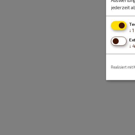
jederzeit a
Te
↓
1
Ex
↓
Realisiert mit 