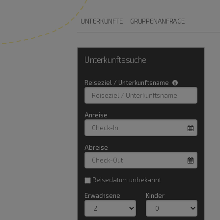
UNTERKÜNFTE
GRUPPENANFRAGE
Unterkunftssuche
Reiseziel / Unterkunftsname
Type 2 
more
charac
Anreise
for resu
Abreise
Reisedatum unbekannt
Erwachsene
Kinder