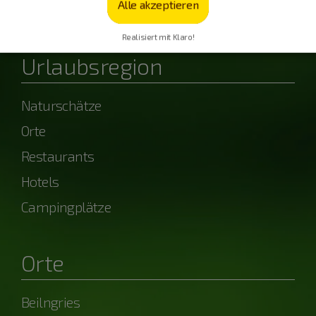
Alle akzeptieren
powered by OpenWeather
Realisiert mit Klaro!
Urlaubsregion
Naturschätze
Orte
Restaurants
Hotels
Campingplätze
Orte
Beilngries