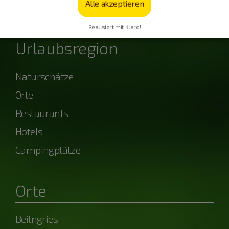
Alle akzeptieren
powered by OpenWeather
Realisiert mit Klaro!
Urlaubsregion
Naturschätze
Orte
Restaurants
Hotels
Campingplätze
Orte
Beilngries