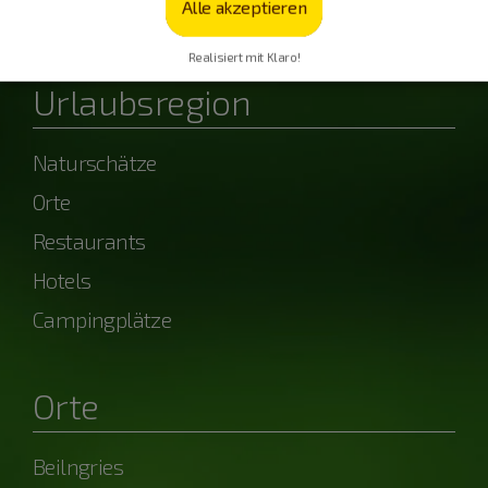
Alle akzeptieren
powered by OpenWeather
Realisiert mit Klaro!
Urlaubsregion
Naturschätze
Orte
Restaurants
Hotels
Campingplätze
Orte
Beilngries