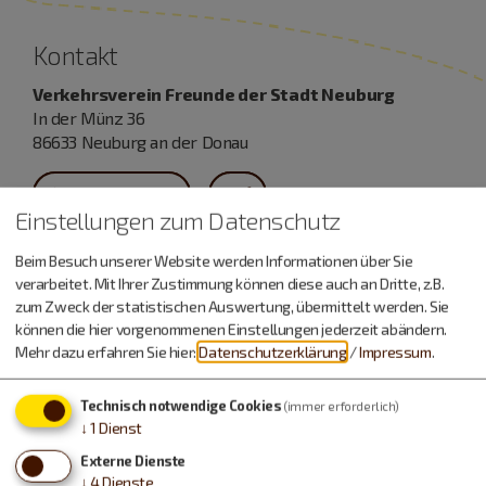
Kontakt
Verkehrsverein Freunde der Stadt Neuburg
In der Münz 36
86633 Neuburg an der Donau
08431 47016
Einstellungen zum Datenschutz
Beim Besuch unserer Website werden Informationen über Sie
verarbeitet. Mit Ihrer Zustimmung können diese auch an Dritte, z.B.
zum Zweck der statistischen Auswertung, übermittelt werden. Sie
Auch an diesem Ort
können die hier vorgenommenen Einstellungen jederzeit abändern.
Mehr dazu erfahren Sie hier:
Datenschutzerklärung
/
Impressum
.
Technisch notwendige Cookies
(immer erforderlich)
1
2
↓
1
Dienst
Externe Dienste
↓
4
Dienste