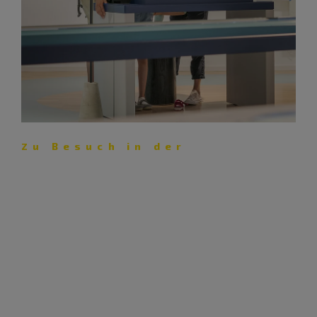
Zu Besuch in der
Gösselthalmühle: Glückliche
Verbindung
Vor den Toren der Stadt Beilngries fließt der Main-
Donau-Kanal. Ewa Wisniewski und Hubert Stelz von der
Wasserstraßen- und Schifffahrtsverwaltung wissen
über Geschichte, Technik, Natur und Erlebnisse rund um
die internationale Wasserstraße bestens Bescheid.