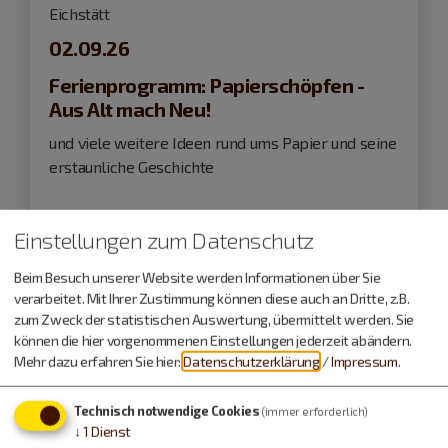
Eichstätt
02.09.26
Ferienprogramm: Papierschöpfen -
Aus Alt mach Neu!
und viele weitere Ideen rund ums Papier und seine
erstaunliche Geschichte
Kinderveranstaltung
Einstellungen zum Datenschutz
Beim Besuch unserer Website werden Informationen über Sie
verarbeitet. Mit Ihrer Zustimmung können diese auch an Dritte, z.B.
zum Zweck der statistischen Auswertung, übermittelt werden. Sie
können die hier vorgenommenen Einstellungen jederzeit abändern.
Mehr dazu erfahren Sie hier:
Datenschutzerklärung
/
Impressum
.
Technisch notwendige Cookies
(immer erforderlich)
↓
1
Dienst