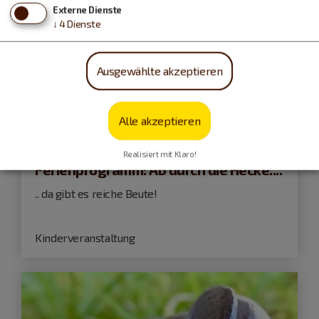
Externe Dienste
↓
4
Dienste
Ausgewählte akzeptieren
Eichstätt
Alle akzeptieren
09.09.26
Realisiert mit Klaro!
Ferienprogramm: Ab durch die Hecke....
.. da gibt es reiche Beute!
Kinderveranstaltung