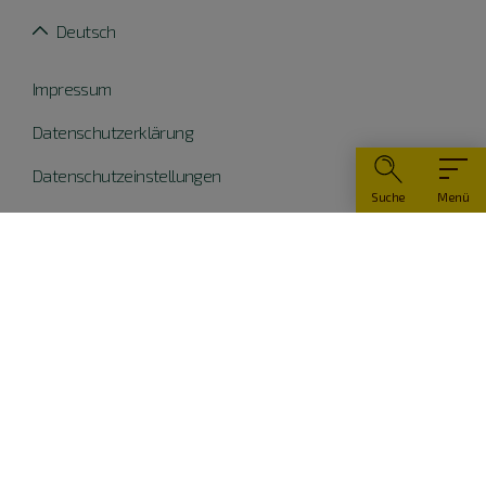
Deutsch
Impressum
Datenschutzerklärung
Datenschutzeinstellungen
Suche
Menü
Widerruf erklären
Barrierefreiheit
© Naturpark Altmühltal 2026
Teile dieser Website wurden mit Mitteln der EU
kofinanziert