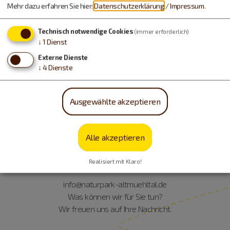
Mehr dazu erfahren Sie hier:
Datenschutzerklärung
/
Impressum
.
Technisch notwendige Cookies
(immer erforderlich)
↓
1
Dienst
Externe Dienste
↓
4
Dienste
Service +49 8421 9876-0
geschlossen, öffnet um 9 Uhr
Ausgewählte akzeptieren
Öffnungszeiten anzeigen
Alle akzeptieren
Realisiert mit Klaro!
info@naturpark-altmuehltal.de
Was können wir für Sie tun?
Wir freuen uns auf Ihre Nachricht.