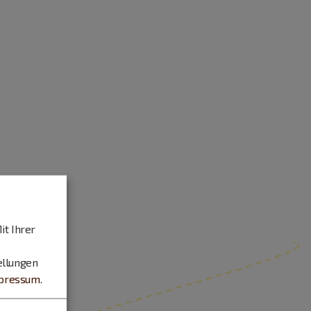
it Ihrer
ellungen
pressum
.