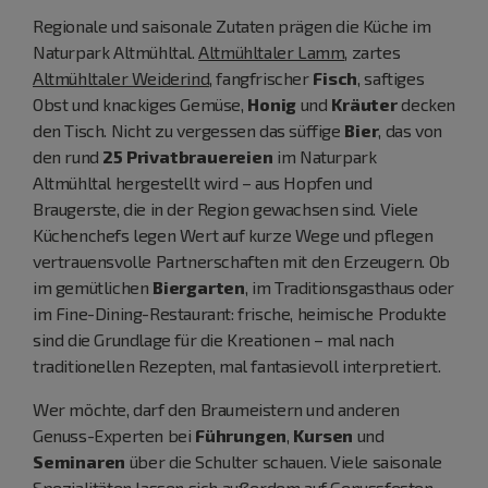
Regionale und saisonale Zutaten prägen die Küche im
Naturpark Altmühltal.
Altmühltaler Lamm
, zartes
Altmühltaler Weiderind
, fangfrischer
Fisch
, saftiges
Obst und knackiges Gemüse,
Honig
und
Kräuter
decken
den Tisch. Nicht zu vergessen das süffige
Bier
, das von
den rund
25 Privatbrauereien
im Naturpark
Altmühltal hergestellt wird – aus Hopfen und
Braugerste, die in der Region gewachsen sind. Viele
Küchenchefs legen Wert auf kurze Wege und pflegen
vertrauensvolle Partnerschaften mit den Erzeugern. Ob
im gemütlichen
Biergarten
, im Traditionsgasthaus oder
im Fine-Dining-Restaurant: frische, heimische Produkte
sind die Grundlage für die Kreationen – mal nach
traditionellen Rezepten, mal fantasievoll interpretiert.
Wer möchte, darf den Braumeistern und anderen
Genuss-Experten bei
Führungen
,
Kursen
und
Seminaren
über die Schulter schauen. Viele saisonale
Spezialitäten lassen sich außerdem auf Genussfesten