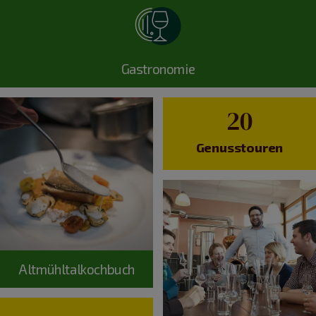
Gastronomie
20
Genusstouren
Altmühltalkochbuch