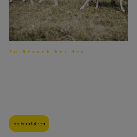
Zu Besuch bei der
Schäferei Eichhorn – Lust auf
Lamm
Mit ihrer Schäferei pflegt die Familie Eichhorn nicht nur
eine jahrhunderte­alte Kultur, sondern auch die
Landschaft.
mehr erfahren