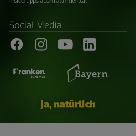
Insidertipps ausm.altmuehltal
Social Media
ja, natürlich