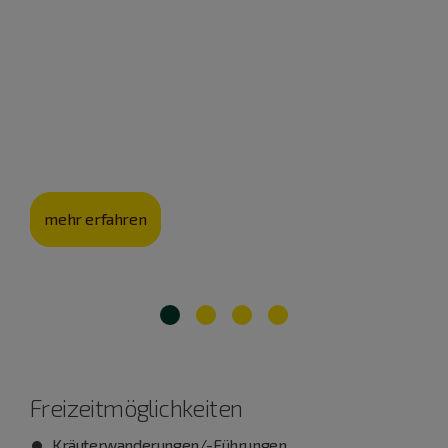
Schäferei Eichhorn – Lust auf
Lamm
Mit ihrer Schäferei pflegt die Familie Eichhorn nicht nur
eine jahrhunderte­alte Kultur, sondern auch die
Landschaft.
mehr erfahren
Freizeitmöglichkeiten
Kräuterwanderungen/-Führungen