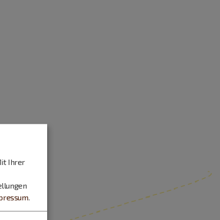
it Ihrer
ellungen
pressum
.