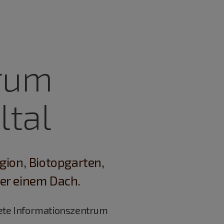
trum
ltal
gion, Biotopgarten,
ter einem Dach.
tete Informationszentrum