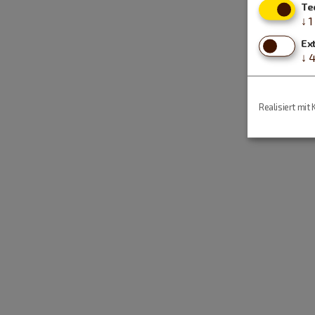
Te
↓
1
Ex
↓
Realisiert mit 