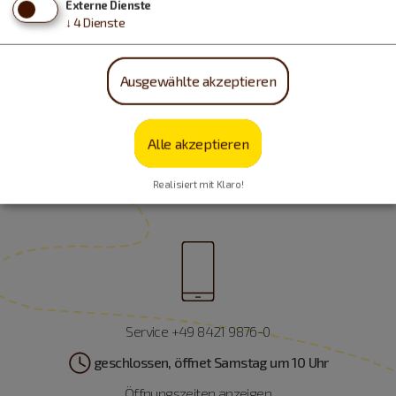
Externe Dienste
Freizeitspaß
↓
4
Dienste
Ausgewählte akzeptieren
Alle akzeptieren
Realisiert mit Klaro!
Service +49 8421 9876-0
geschlossen, öffnet Samstag um 10 Uhr
Öffnungszeiten anzeigen