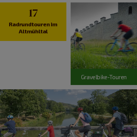
17
Radrundtouren im
Altmühltal
Gravelbike-Touren