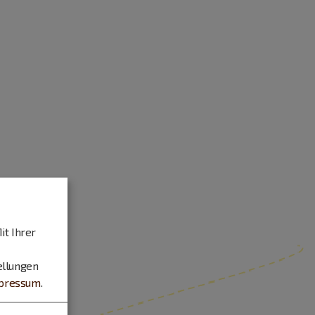
it Ihrer
ellungen
pressum
.