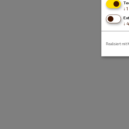
Te
↓
1
Ex
↓
Realisiert mit 