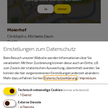
Ja
Immer
Moierhof
Christoph u. Michaela Daum
Preith
Römerstraße 36
Einstellungen zum Datenschutz
85131 Pollenfeld-Preith
Beim Besuch unserer Website werden Informationen über Sie
verarbeitet. Mit Ihrer Zustimmung können diese auch an Dritte, z.B.
08421 908302
zum Zweck der statistischen Auswertung, übermittelt werden. Sie
können die hier vorgenommenen Einstellungen jederzeit abändern.
Mehr dazu erfahren Sie hier:
Datenschutzerklärung
/
Impressum
.
Unser Bauernhof liegt im Herzen von Preith direkt
gegenüber der Kirche.
Technisch notwendige Cookies
(immer erforderlich)
↓
1
Dienst
Externe Dienste
↓
4
Dienste