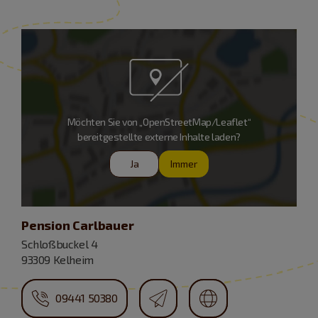
Möchten Sie von „OpenStreetMap/Leaflet“
bereitgestellte externe Inhalte laden?
Ja
Immer
Pension Carlbauer
Schloßbuckel 4
93309 Kelheim
09441 50380