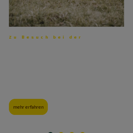
Zu Besuch bei der
Schäferei Eichhorn – Lust auf
Lamm
Mit ihrer Schäferei pflegt die Familie Eichhorn nicht nur
eine jahrhunderte­alte Kultur, sondern auch die
Landschaft.
mehr erfahren