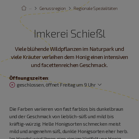
···
Genussregion
Regionale Spezialitäten
Imkerei Schießl
Viele blühende Wildpflanzen im Naturpark und
viele Kräuter verleihen dem Honig einen intensiven
und facettenreichen Geschmack.
Öffnungszeiten
:
geschlossen, öffnet Freitag um 9 Uhr
Die Farben variieren von fast farblos bis dunkelbraun
und der Geschmack von lieblich-süß und mild bis
kräftig-würzig. Helle Honigsorten schmecken meist
mild und angenehm süß, dunkle Honigsorten eher herb.
Im Handel wird Ihnen eine riesige Vielfalt von Honig