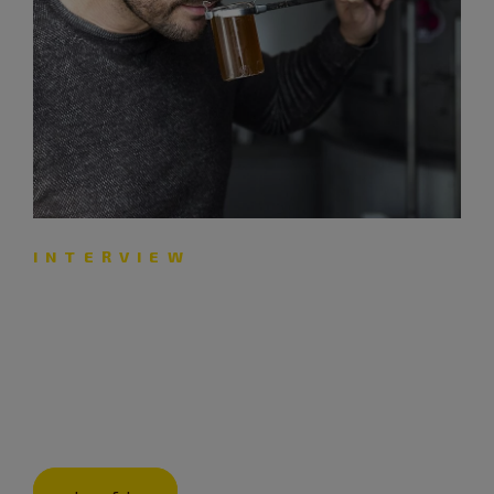
INTERVIEW
„Unser gesamter Brauprozess
ist auf Nachhaltigkeit
angelegt.“
Brauereichef Maximilian Krieger im Interview