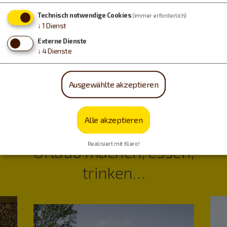
Technisch notwendige Cookies
(immer erforderlich)
↓
1
Dienst
Externe Dienste
↓
4
Dienste
Ausgewählte akzeptieren
Alle akzeptieren
Realisiert mit Klaro!
Urlaub machen, essen,
trinken…