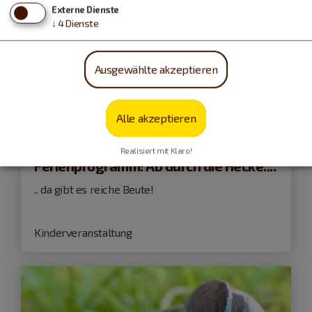
Externe Dienste
↓
4
Dienste
Ausgewählte akzeptieren
Eichstätt
Alle akzeptieren
09.09.26
Realisiert mit Klaro!
Ferienprogramm: Ab durch die Hecke....
.. da gibt es reiche Beute!
Kinderveranstaltung