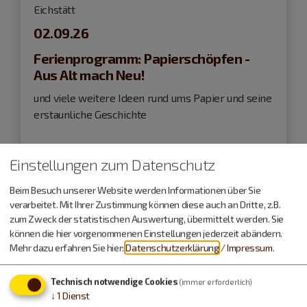
Eichstätt
02.09.26
Ferienprogramm: Papierschöpfen -
Aus Alt mach Neu!
und viele weitere Ideen rund ums Papier und seine
erstaunliche Geschichte
Kinderveranstaltung
Einstellungen zum Datenschutz
Beim Besuch unserer Website werden Informationen über Sie
verarbeitet. Mit Ihrer Zustimmung können diese auch an Dritte, z.B.
zum Zweck der statistischen Auswertung, übermittelt werden. Sie
können die hier vorgenommenen Einstellungen jederzeit abändern.
Mehr dazu erfahren Sie hier:
Datenschutzerklärung
/
Impressum
.
Technisch notwendige Cookies
(immer erforderlich)
↓
1
Dienst