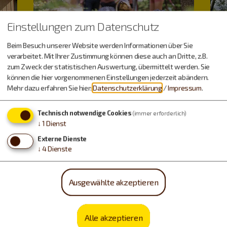
Einstellungen zum Datenschutz
Beim Besuch unserer Website werden Informationen über Sie
verarbeitet. Mit Ihrer Zustimmung können diese auch an Dritte, z.B.
zum Zweck der statistischen Auswertung, übermittelt werden. Sie
können die hier vorgenommenen Einstellungen jederzeit abändern.
Mehr dazu erfahren Sie hier:
Datenschutzerklärung
/
Impressum
.
Technisch notwendige Cookies
(immer erforderlich)
↓
1
Dienst
Externe Dienste
↓
4
Dienste
Dinos & Fossilien
Ausgewählte akzeptieren
Alle akzeptieren