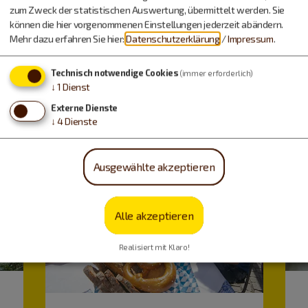
Urlaub machen, essen,
zum Zweck der statistischen Auswertung, übermittelt werden. Sie
trinken…
können die hier vorgenommenen Einstellungen jederzeit abändern.
Mehr dazu erfahren Sie hier:
Datenschutzerklärung
/
Impressum
.
Technisch notwendige Cookies
(immer erforderlich)
↓
1
Dienst
Externe Dienste
↓
4
Dienste
Ausgewählte akzeptieren
Alle akzeptieren
Realisiert mit Klaro!