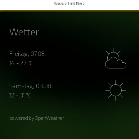
Realisiert mit Klaro!
Wetter
Freitag, 07.08.
14 - 27 °C
Samstag, 08.08.
12 - 31 °C
powered by OpenWeather