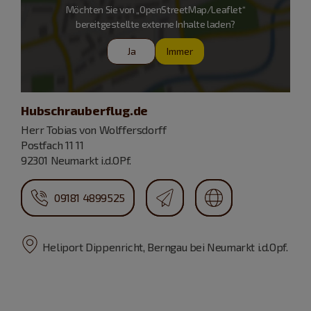
Möchten Sie von „OpenStreetMap/Leaflet“
bereitgestellte externe Inhalte laden?
Ja
Immer
Hubschrauberflug.de
Herr Tobias von Wolffersdorff
Postfach 11 11
92301 Neumarkt i.d.OPf.
09181 4899525
Heliport Dippenricht, Berngau bei Neumarkt i.d.Opf.