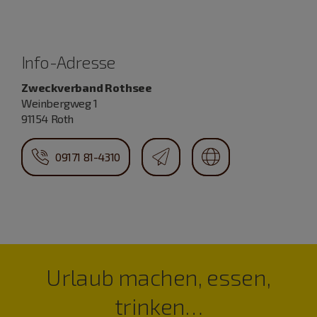
Info-Adresse
Zweckverband Rothsee
Weinbergweg 1
91154 Roth
09171 81-4310
Urlaub machen, essen,
trinken…