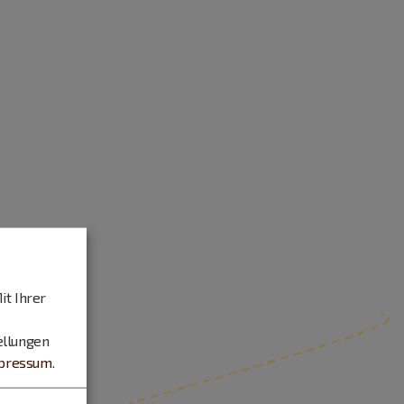
it Ihrer
ellungen
pressum
.