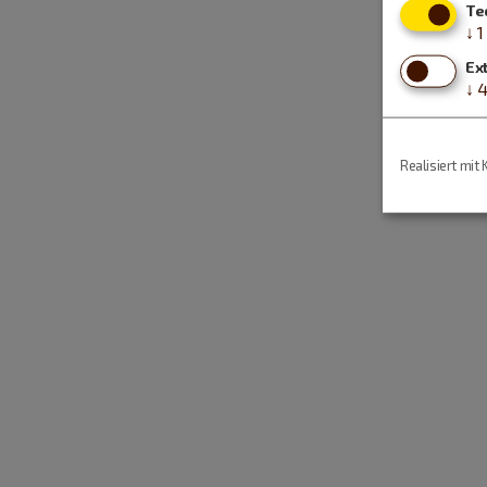
Te
↓
1
Ex
↓
Realisiert mit 