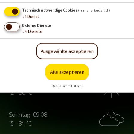
Technisch notwendige Cookies
(immer erforderlich)
↓
1
Dienst
Externe Dienste
↓
4
Dienste
Ausgewählte akzeptieren
Wetter
Alle akzeptieren
Samstag, 08.08.
Realisiert mit Klaro!
12 - 30 °C
Sonntag, 09.08.
15 - 34 °C