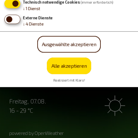
Technisch notwendige Cookies
(immer erforderlich)
↓
1
Dienst
Externe Dienste
↓
4
Dienste
Ausgewählte akzeptieren
Wetter
Alle akzeptieren
Donnerstag, 06.08.
18 - 29 °C
Realisiert mit Klaro!
Freitag, 07.08.
16 - 29 °C
powered by OpenWeather