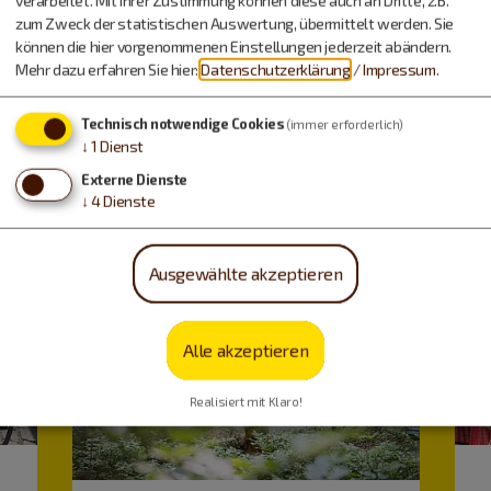
verarbeitet. Mit Ihrer Zustimmung können diese auch an Dritte, z.B.
Urlaub machen, essen,
zum Zweck der statistischen Auswertung, übermittelt werden. Sie
können die hier vorgenommenen Einstellungen jederzeit abändern.
trinken…
Mehr dazu erfahren Sie hier:
Datenschutzerklärung
/
Impressum
.
Technisch notwendige Cookies
(immer erforderlich)
↓
1
Dienst
Externe Dienste
↓
4
Dienste
Ausgewählte akzeptieren
Alle akzeptieren
Realisiert mit Klaro!