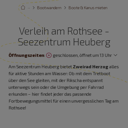
···
Bootwandern
Boote & Kanus mieten
Verleih am Rothsee -
Seezentrum Heuberg
Öffnungszeiten
:
geschlossen, öffnet um 13 Uhr
Am Seezentrum Heuberg bietet
Zweirad Herzog
alles
für aktive Stunden am Wasser: Ob mit dem Tretboot
über den See gleiten, mit der Rikscha entspannt
unterwegs sein oder die Umgebung per Fahrrad
erkunden – hier findet jeder das passende
Fortbewegungsmittel für einen unvergesslichen Tag am
Rothsee!