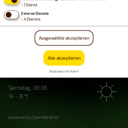
↓
1
Dienst
Externe Dienste
↓
4
Dienste
Wetter
Ausgewählte akzeptieren
Freitag, 07.08.
Alle akzeptieren
14 - 28 °C
Realisiert mit Klaro!
Samstag, 08.08.
14 - 31 °C
powered by OpenWeather