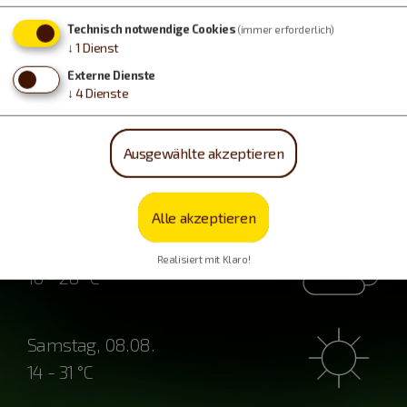
Technisch notwendige Cookies
(immer erforderlich)
↓
1
Dienst
Externe Dienste
↓
4
Dienste
Ausgewählte akzeptieren
Wetter
Alle akzeptieren
Freitag, 07.08.
Realisiert mit Klaro!
16 - 28 °C
Samstag, 08.08.
14 - 31 °C