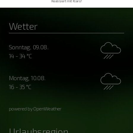
Realisiert mit Klaro!
Wetter
Sonntag, 09.08.
14 - 34 °C
Montag, 10.08.
16 - 35 °C
powered by OpenWeather
Urlaubsregion