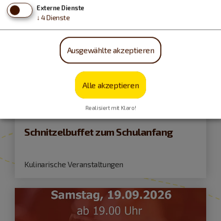
Externe Dienste
↓
4
Dienste
Ausgewählte akzeptieren
Alle akzeptieren
Dietfurt a.d.Altmühl
Realisiert mit Klaro!
15.09.26
Schnitzelbuffet zum Schulanfang
Kulinarische Veranstaltungen