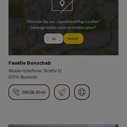
Möchten Sie von „OpenStreetMap/Leaflet“
bereitgestellte externe Inhalte laden?
Ja
Immer
Familie Bonschab
Wolkertshofener Straße 12
85114 Buxheim
08458 8549