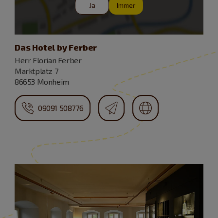
Ja
Immer
Das Hotel by Ferber
Herr Florian Ferber
Marktplatz 7
86653 Monheim
09091 508776