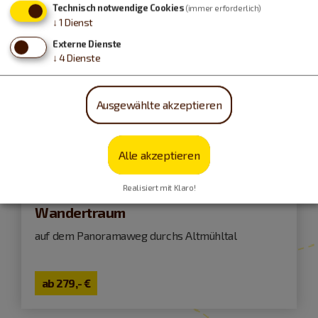
Technisch notwendige Cookies
(immer erforderlich)
↓
1
Dienst
Externe Dienste
↓
4
Dienste
Ausgewählte akzeptieren
Alle akzeptieren
Kinding
Realisiert mit Klaro!
Wandertraum
auf dem Panoramaweg durchs Altmühltal
ab
279,- €