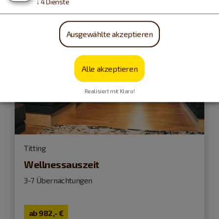
↓
4
Dienste
Ausgewählte akzeptieren
Alle akzeptieren
Realisiert mit Klaro!
Titting
Wellnessauszeit
3-7 Übernachtungen
ab
982,- €